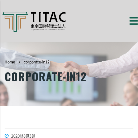
Home
corporate-in12
CORPORATE-IN12
2020년8월3일