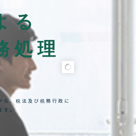
よる
務処理
から、税法及び税務行政に
ます。