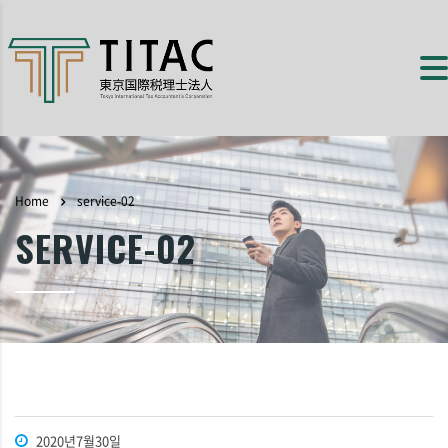
Home
service-02
SERVICE-02
2020년7월30일