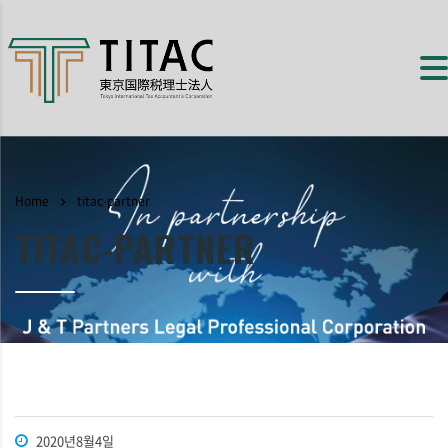
Home
titac-partner
TITAC-PARTNER
2020년8월4일