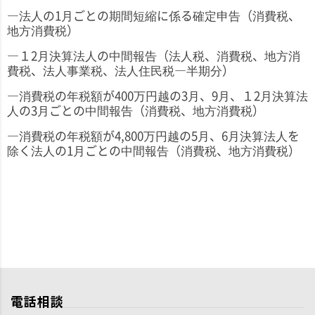
―法人の
1
月ごとの期間短縮に係る確定申告（消費税、
地方消費税）
―１
2
月決算法人の中間報告（法人税、消費税、地方消
費税、法人事業税、法人住民税―半期分）
―消費税の年税額が
400
万円越の
3
月、
9
月、１
2
月決算法
人の
3
月ごとの中間報告（消費税、地方消費税）
―消費税の年税額が
4,800
万円越の
5
月、
6
月決算法人を
除く法人の
1
月ごとの中間報告（消費税、地方消費税）
電話相談