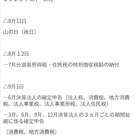
△
8
月
11
日
山の日（祝日）
△
8
月１
2
日
―
7
月分源泉所得税・住民税の特別徴収税額の納付
△
9
月
1
日
―
6
月決算法人の確定申告（法人税、消費税、地方消費
税、法人事業税、法人事業所税、法人住民税）
―
3
月、
6
月、
9
月、
12
月決算法人の３ヵ月ごとの期間短
縮に係る確定申告
（消費税、地方消費税）