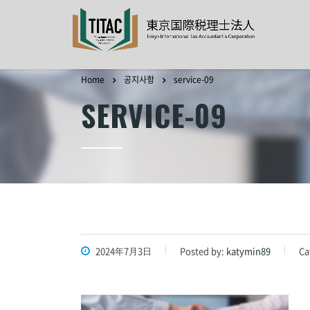
Home
공지사항
service-09
SERVICE-09
2024年7月3日
Posted by:
katymin89
Ca